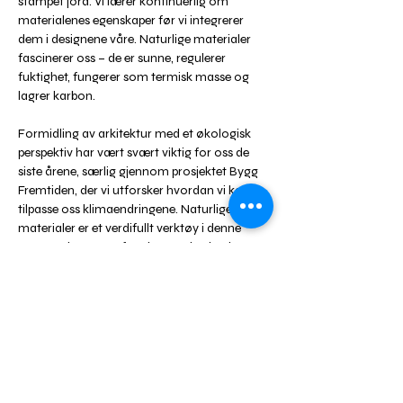
stampet jord. Vi lærer kontinuerlig om 
materialenes egenskaper før vi integrerer 
dem i designene våre. Naturlige materialer 
fascinerer oss – de er sunne, regulerer 
fuktighet, fungerer som termisk masse og 
lagrer karbon.
Formidling av arkitektur med et økologisk 
perspektiv har vært svært viktig for oss de 
siste årene, særlig gjennom prosjektet Bygg 
Fremtiden, der vi utforsker hvordan vi kan 
tilpasse oss klimaendringene. Naturlige 
materialer er et verdifullt verktøy i denne 
sammenhengen – for eksempel er jord et 
magisk materiale når det gjelder 
fuktregulering, noe som blir stadig viktigere.
Vi er lidenskapelig engasjerte og i kontinuerlig 
opplæring. Blant annet har vi tatt kurs i 
leirpuss og maling med Anatomies 
d'Architecture, og vi har deltatt i selvbygging 
av hus med halm, lin og ullisolasjon gjennom 