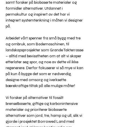
samt forsker på biobaserte materialer og 
formidler alternativer. Utdannet i 
permakultur og inspirert av det har vi 
integrert systemtenkning i måten vi designer 
på.
Arbeidet vårt spenner fra små bygg med tre 
og ombruk, som Bademaschinen, til 
landskapsprosjekter som Grande Takterrasse 
– alltid med bevisstheten om at alt vi skaper 
etterlater seg spor, og noe av dette vil ikke 
regenerere. Derfor fokuserer vi så mye vi kan 
på kun å bygge det som er nødvendig, 
designe med omsorg og iverksette 
bærekraftige tiltak på alle mulige måter!
Vi forsker på alternativer til fossilt 
brenselbaserte, giftige og karbonintensive 
materialer og prioriterer biobaserte 
alternativer som jord, tre, hamp og ull, slik vi 
gjorde i prosjektet Borrowed Land med 