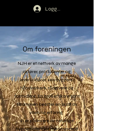
Logg inn
Om foreningen
NJH er et nettverk av mange
aktører, produsenter og
leverandører, selvbyggere,
håndverkere, rådgivere og
formidlere. En broket skare som
tilsammen besitter en skatt av
viten og erfaring.
Vi er pådrivere av naturlige
byggematerialer med minimalt